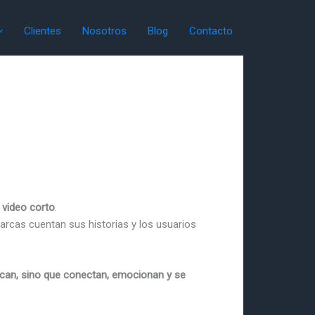
Clientes
Nosotros
Blog
Contacto
l
video corto
.
rcas cuentan sus historias y los usuarios
can, sino que conectan, emocionan y se