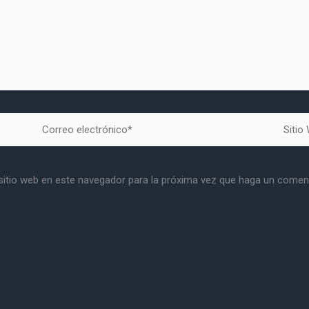
Correo
Sitio
electrónico*
Web
sitio web en este navegador para la próxima vez que haga un coment