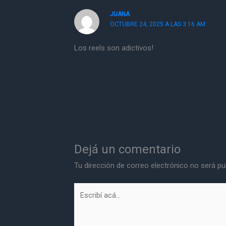
JUANA
OCTUBRE 24, 2025 A LAS 3:16 AM
Los reels son adictivos!
Dejá un comentario
Tu dirección de correo electrónico no será pu
Escribí
acá...