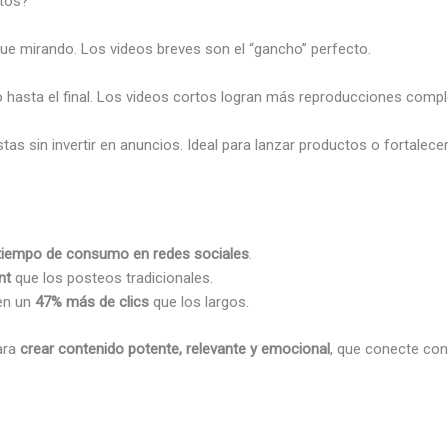
rtos?
gue mirando. Los videos breves son el “gancho” perfecto.
o hasta el final. Los videos cortos logran más reproducciones comple
stas sin invertir en anuncios. Ideal para lanzar productos o fortalece
 tiempo de consumo en redes sociales
.
nt
que los posteos tradicionales.
en un
47% más de clics
que los largos.
ara
crear contenido potente, relevante y emocional
, que conecte con