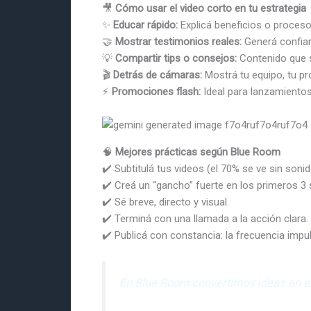
🎥
Cómo usar el video corto en tu estrategia
✨
Educar rápido:
Explicá beneficios o proces
🤝
Mostrar testimonios reales:
Generá confian
💡
Compartir tips o consejos:
Contenido que s
🎬
Detrás de cámaras:
Mostrá tu equipo, tu pro
⚡
Promociones flash:
Ideal para lanzamientos
🧠
Mejores prácticas según Blue Room
✔️ Subtitulá tus videos (el 70% se ve sin sonid
✔️ Creá un “gancho” fuerte en los primeros 3
✔️ Sé breve, directo y visual.
✔️ Terminá con una llamada a la acción clara.
✔️ Publicá con constancia: la frecuencia impul
En Blue Room convertimos ideas en exp