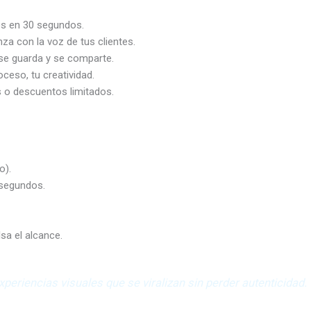
os en 30 segundos.
za con la voz de tus clientes.
e guarda y se comparte.
ceso, tu creatividad.
 o descuentos limitados.
o).
 segundos.
sa el alcance.
eriencias visuales que se viralizan sin perder autenticidad.