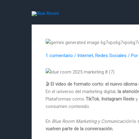
Ir
al
contenido
1 comentario
/
Internet
,
Redes Sociales
/ Po
🎬
El video de formato corto: el nuevo idioma 
En el universo del marketing digital,
la atenció
Plataformas como
TikTok
,
Instagram Reels
y
consumen contenido.
En
Blue Room Marketing y Comunicación
lo 
vuelven parte de la conversación.