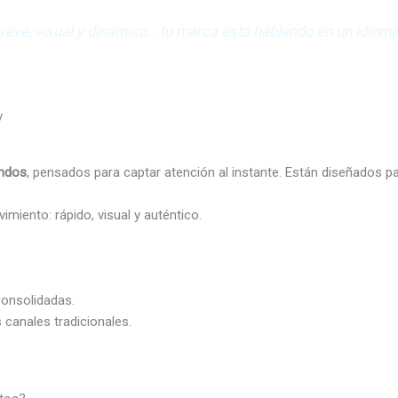
o breve, visual y dinámico… tu marca está hablando en un idiom
undos
, pensados para captar atención al instante. Están diseñados pa
iento: rápido, visual y auténtico.
onsolidadas.
 canales tradicionales.