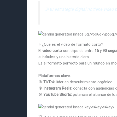
Si tu estrategia digital no tiene vide
⚡ ¿Qué es el video de formato corto?
El
video corto
son clips de entre
15 y 90 seg
subtítulos y una historia clara.
Es el formato perfecto para un mundo en movim
Plataformas clave:
🎯
TikTok:
líder en descubrimiento orgánico.
🎯
Instagram Reels:
conecta con audiencias c
🎯
YouTube Shorts:
potencia el alcance de los